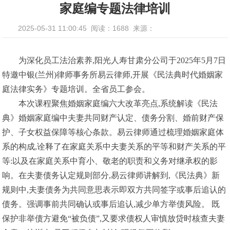
家庭编专题法律培训
2025-05-31 11:00:45
阅读：1688
来源：
为深化员工法治素养,阳光人寿甘肃分公司于2025年5月7日
特邀中银(兰州)律师事务所易云律师,开展《民法典时代婚姻家
庭法律实务》专题培训。全省员工参会。
本次课程聚焦婚姻家庭编六大改革亮点,系统解读《民法
典》婚姻家庭编中夫妻共同财产认定、债务分割、婚前财产保
护、子女权益保障等核心条款。易云律师通过梳理婚姻家庭体
系的构成,诠释了在家庭关系中夫妻关系的平等和财产关系的平
等:以及在家庭关系中育小、敬老的职责和义务对继承权的影
响。在夫妻债务认定规则部分,易云律师讲解到,《民法典》新
规则中,夫妻债务为共同意思表示即双方共同签字或事后追认的
债务。强调事前共同确认或事后追认,减少单方举债风险。 既
保护非举债方避免“被负债”,又要求债权人审慎放贷时核查夫妻