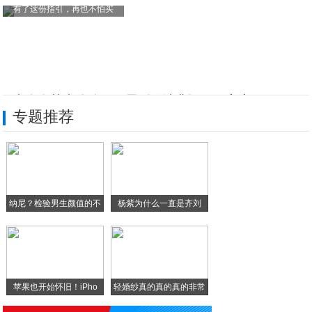
有了这份指引，再也不怕买
阳光人寿甘肃分公司开展《民法典》婚姻家庭
专题推荐
2025年武威“重离子杯”自行车公开赛（
达成长期战略合作 甘肃泰隆森矿业访问日立
阳光人寿甘肃分公司开展清明节前多维度突击
纳尼？检验男生颜值的不
杨紫为什么一直是齐刘
知豆彩虹Pro四大平权，树立精品小车价值
是
海？
花小钱享高配！知豆彩虹Pro补贴后1.8
苹果也开始怀旧！iPho
轻婚纱真的真的真的非常
漂