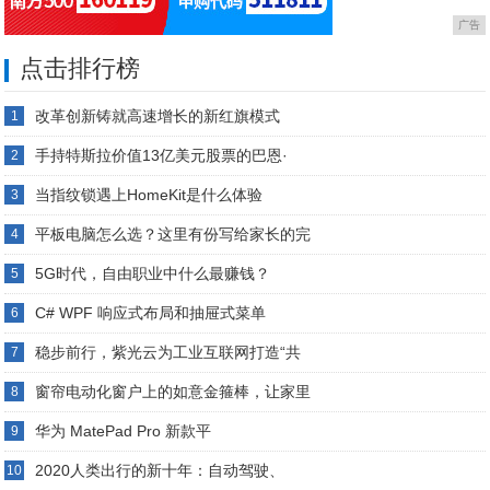
广告
点击排行榜
改革创新铸就高速增长的新红旗模式
1
手持特斯拉价值13亿美元股票的巴恩·
2
当指纹锁遇上HomeKit是什么体验
3
平板电脑怎么选？这里有份写给家长的完
4
5G时代，自由职业中什么最赚钱？
5
C# WPF 响应式布局和抽屉式菜单
6
稳步前行，紫光云为工业互联网打造“共
7
窗帘电动化窗户上的如意金箍棒，让家里
8
华为 MatePad Pro 新款平
9
2020人类出行的新十年：自动驾驶、
10