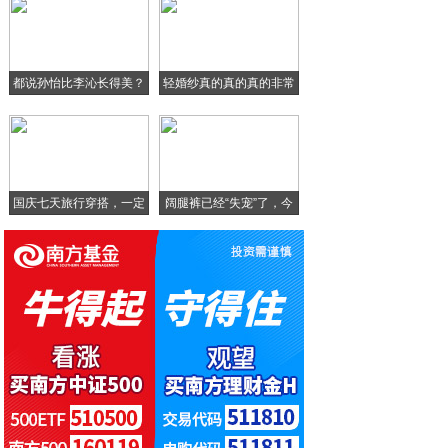
华为畅享10e官宣：小屏实力机型 3月1
华为畅享10e官宣：3月1日线上发布 主
都说孙怡比李沁长得美？
轻婚纱真的真的真的非常
小米1010Pro值得我买吗？您呢？
当
漂
红米旗下最香千元机型，用户评论数量高达百
国庆七天旅行穿搭，一定
阔腿裤已经“失宠”了，今
要