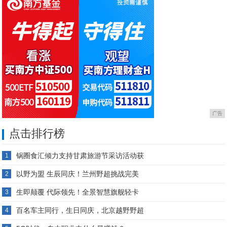
广告
点击排行榜
锅圈食汇倾力支持甘肃旅游节采访活动获
1
以野为盟 生辰同庆！兰州野超挑战完美
2
生即颠覆 代际领先！全景智慧旗舰轻卡
3
百名车主同行，生日同庆，北京越野野超
4