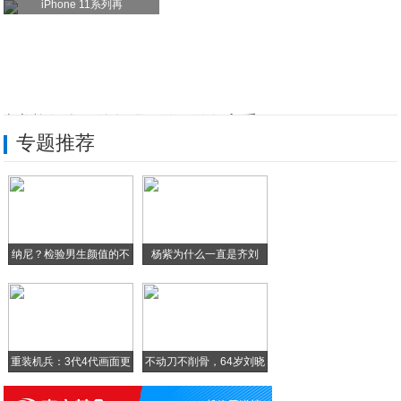
iPhone 11系列再
骁龙旗舰有平价款吗？值不值得入手？
专题推荐
选择的背后：是一场关于“确定性”的胜利
买旗舰手机，为什么更倾向第五代骁龙8至尊
想买一款个性又实力爆棚的手机，该怎么选？
纳尼？检验男生颜值的不
杨紫为什么一直是齐刘
年底换新机选哪款？为什么大家都青睐骁龙8
是
海？
游戏手机怎么选？硬核玩家首选机型是哪款？
重装机兵：3代4代画面更
不动刀不削骨，64岁刘晓