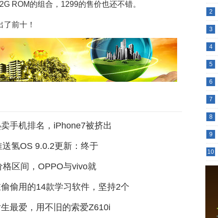
32G ROM的组合，1299的售价也还不错。
2
3
4
5
6
7
8
卖手机排名，iPhone7被挤出
9
送氢OS 9.0.2更新：终于
10
价格区间，OPPO与vivo就
偷偷用的14款学习软件，坚持2个
生最爱，用不旧的索爱Z610i