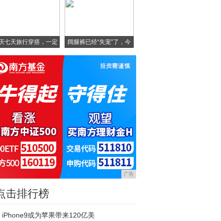
庆七天旅行穿搭，一定
阔腿裤已经“失宠”了，今
要
广告
点击排行榜
iPhone9或为苹果带来120亿美