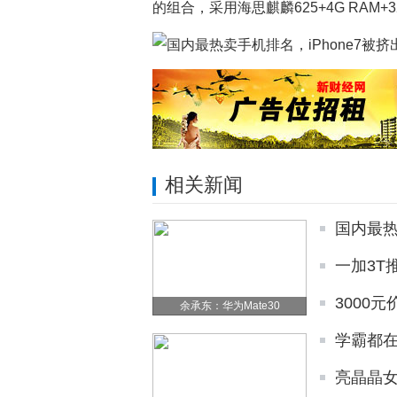
的组合，采用海思麒麟625+4G RAM+
相关新闻
国内最热
一加3T推
3000元
余承东：华为Mate30
学霸都在
亮晶晶女