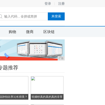
登录
注册
购物
微商
区块链
广告
专题推荐
说孙怡比李沁长得美？
轻婚纱真的真的真的非常
当
漂