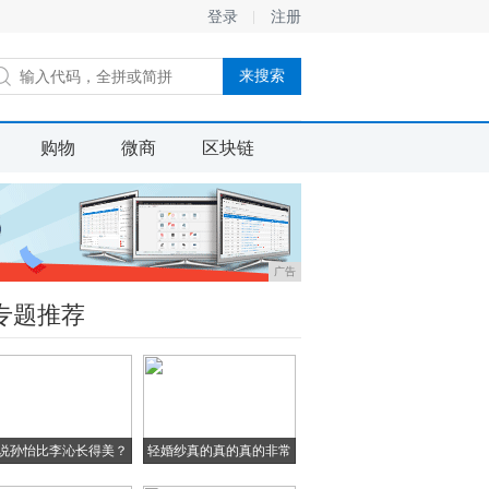
登录
注册
购物
微商
区块链
广告
专题推荐
说孙怡比李沁长得美？
轻婚纱真的真的真的非常
当
漂