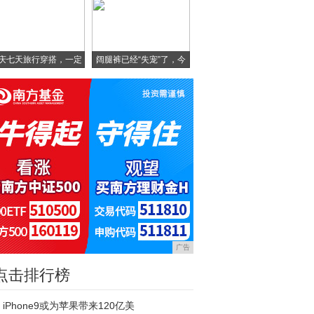
庆七天旅行穿搭，一定
阔腿裤已经“失宠”了，今
要
广告
点击排行榜
iPhone9或为苹果带来120亿美