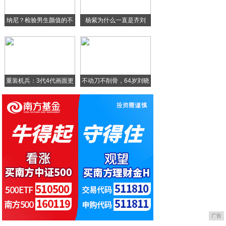
阳光人寿臻盈倍致（金尊版）产品荣获“产品
纳尼？检验男生颜值的不
杨紫为什么一直是齐刘
岁末暖相伴 阳光人寿各机构多元活动点亮新
是
海？
阳光人寿各机构联动筑牢岁末年初安全防线
重装机兵：3代4代画面更
不动刀不削骨，64岁刘晓
广告