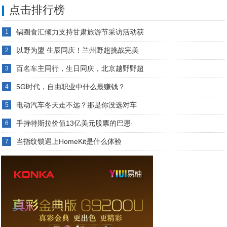
点击排行榜
锅圈食汇倾力支持甘肃旅游节采访活动获
1
以野为盟 生辰同庆！兰州野超挑战完美
2
百名车主同行，生日同庆，北京越野野超
3
5G时代，自由职业中什么最赚钱？
4
电动汽车冬天走不远？那是你没选对车
5
手持特斯拉价值13亿美元股票的巴恩·
6
当指纹锁遇上HomeKit是什么体验
7