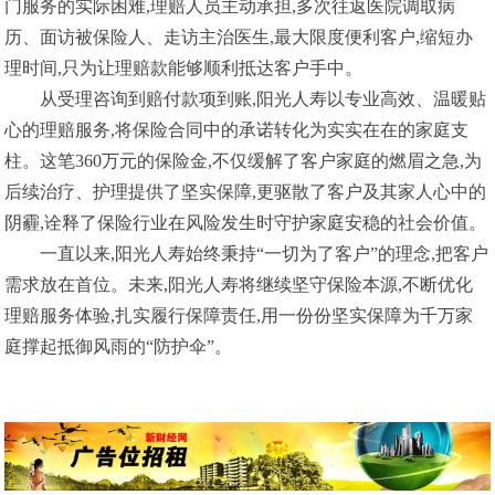
门服务的实际困难,理赔人员主动承担,多次往返医院调取病
历、面访被保险人、走访主治医生,最大限度便利客户,缩短办
理时间,只为让理赔款能够顺利抵达客户手中。
从受理咨询到赔付款项到账,阳光人寿以专业高效、温暖贴
心的理赔服务,将保险合同中的承诺转化为实实在在的家庭支
柱。这笔360万元的保险金,不仅缓解了客户家庭的燃眉之急,为
后续治疗、护理提供了坚实保障,更驱散了客户及其家人心中的
阴霾,诠释了保险行业在风险发生时守护家庭安稳的社会价值。
一直以来,阳光人寿始终秉持“一切为了客户”的理念,把客户
需求放在首位。未来,阳光人寿将继续坚守保险本源,不断优化
理赔服务体验,扎实履行保障责任,用一份份坚实保障为千万家
庭撑起抵御风雨的“防护伞”。