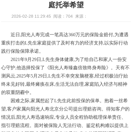
庭托举希望
2026-02-28 11:29:45
阅读：704
来源：
近日,阳光人寿完成一笔高达360万元的保险金赔付,为遭遇
重疾打击的L先生家庭提供了及时有力的经济支持,以实际行动
践行保险保障承诺。
2021年9月29日,L先生身体健康,为了给自己和家人一份安
心守护,他选择投保了《阳光人寿臻鑫倍致终身寿险》。天有不
测风云,2025年5月29日,L先生不幸突发脑梗塞,经过积极治疗始
终未见好转,最终瘫痪在床,生活无法自理,家庭陷入经济与精神
的双重阴霾中。
困难之际,家属想起了L先生此前投保的保单。抱着一丝希
望,客户家属向阳光人寿北京分公司提出理赔咨询。得知客户的
情况后,阳光人寿迅速响应,专业人员全程协助梳理保单责任、
指引理赔流程。面对被保险人无法行动、鉴定机构难以提供上