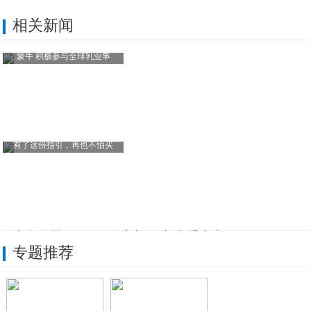
相关新闻
蒙牛 积极参与全球乳业事
有了这份指引，再也不怕买
阳光人寿兑现360万元高额保障 为重疾家
专题推荐
阳光人寿：新春服务不打烊 温情守护伴团圆
迎新春 暖民心 阳光人寿以“爱与责任”守