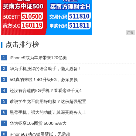
广告
点击排行榜
iPhone9或为苹果带来120亿美
1
华为手机强悍的语音助手，懒人必备！
2
5G真的来啦！4G升级5G，必须要换
3
还没有合适的5G手机？看看这些千元4
4
谁说学生党不能用好电脑？这份超强配置
5
黑莓手机，强大的功能让其深受商务人士
6
华为畅享10e图赏 5000mAh大
7
iPhone6s动态锁屏壁纸，无需越
8