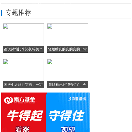
仅售599美元 黑莓Passport红色
专题推荐
苹果召开新款手机发布会，已经黔驴技穷，开
智能手机按键彻底消除？一个超声波传感器即
手机三大主流按键对比，虚拟触控和实体谁最
都说孙怡比李沁长得美？
轻婚纱真的真的真的非常
Win10手机阿尔卡特OneTouch
当
漂
移动高端看这里 三星G9098报价终破万
国庆七天旅行穿搭，一定
阔腿裤已经“失宠”了，今
要