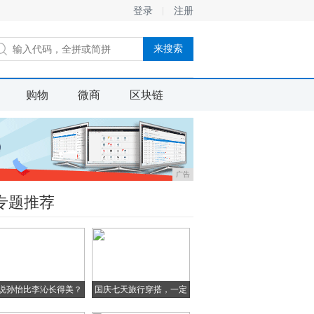
登录
注册
购物
微商
区块链
广告
专题推荐
说孙怡比李沁长得美？
国庆七天旅行穿搭，一定
当
要