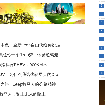
2
3
4
5
6
本色，全新Jeep自由侠给你说走
7
供还你一个Jeep梦，体验超驾趣
8
p指挥官PHEV：900KM不
9
10
UV，为什么我选这辆男人的Dre
之路，Jeep牧马人的公路精神
ep牧马人，驶上未来的路上