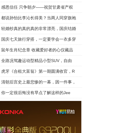
感恩信任 只争朝夕——祝贺甘肃省产权
都说孙怡比李沁长得美？当两人同穿旗袍
轻婚纱真的真的真的非常漂亮，国庆结婚
国庆七天旅行穿搭，一定要学会一衣多穿
鼠年生肖纪念章 收藏爱好者的心仪藏品
全路况驾趣运动型精品小型SUV，自由
虎牙《合租大富翁》第一期圆满收官，R
清朝后宫史上最悲惨的一幕，因一件事，
你一定很后悔没有早点了解这样的Jee