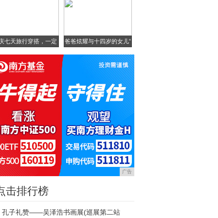
庆七天旅行穿搭，一定
爸爸炫耀与十四岁的女儿“
要
广告
点击排行榜
孔子礼赞——吴泽浩书画展(巡展第二站