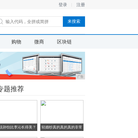
登录
注册
购物
微商
区块链
广告
专题推荐
说孙怡比李沁长得美？
轻婚纱真的真的真的非常
当
漂