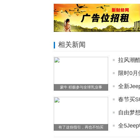
相关新闻
拉风潮酷
限时0月
全新Jee
蒙牛 积极参与全球乳业事
春节买S
自由梦想
全5Je
有了这份指引，再也不怕买