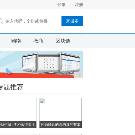
登录
注册
购物
微商
区块链
广告
专题推荐
说孙怡比李沁长得美？
轻婚纱真的真的真的非常
当
漂