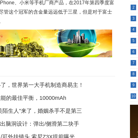
hone、小米等手机厂商产品，在2017年第四季度富
2
尽管这个冠军的含金量远远低于三星，但是对于富士
3
。
4
5
6
7
8
心了，世界第一大手机制造商易主！
9
10
能的最佳平衡，10000mAh
美陌生人”来了，婚姻杀手不是第三
又出脑洞设计：弹出/侧滑第二块手
/可外挂镜头 索尼Z3X提前曝光