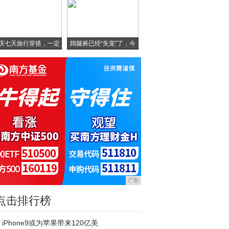
庆七天旅行穿搭，一定
阔腿裤已经“失宠”了，今
要
广告
点击排行榜
iPhone9或为苹果带来120亿美