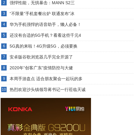
强悍性能，无惧暴击：MANN S2三
2
“不限量”手机套餐出炉 联通发布“冰
3
华为手机强悍的语音助手，懒人必备！
4
还没有合适的5G手机？看看这些千元4
5
5G真的来啦！4G升级5G，必须要换
6
安卓版谷歌浏览器几乎完全开源了
7
2020年“创客广东”疫情防控与大健
8
本周手游盘点 适合朋友聚会一起玩的多
9
热烈欢迎沙头镇领导蒋书记一行莅临天诚
10